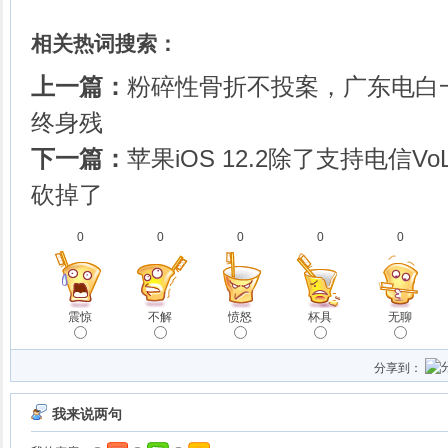
相关热词搜索：
上一篇：
粉碎性骨折不投案，广东电白
终身残
下一篇：
苹果iOS 12.2除了支持电信V
砍掉了
0
0
0
0
0
震惊
不解
愤怒
杯具
无聊
分享到：