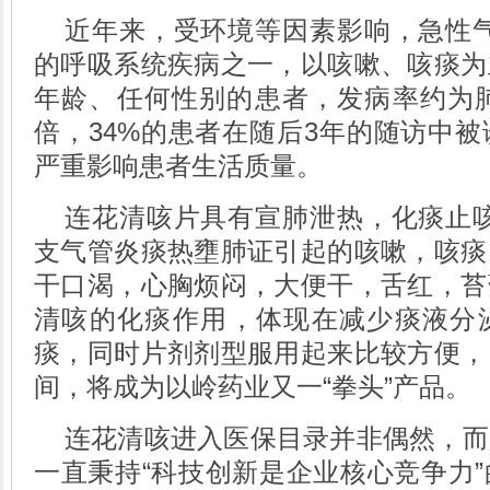
近年来，受环境等因素影响，急性气
的呼吸系统疾病之一，以咳嗽、咳痰为
年龄、任何性别的患者，发病率约为肺
倍，34%的患者在随后3年的随访中
严重影响患者生活质量。
连花清咳片具有宣肺泄热，化痰止咳
支气管炎痰热壅肺证引起的咳嗽，咳痰
干口渴，心胸烦闷，大便干，舌红，苔
清咳的化痰作用，体现在减少痰液分
痰，同时片剂剂型服用起来比较方便，
间，将成为以岭药业又一“拳头”产品。
连花清咳进入医保目录并非偶然，而
一直秉持“科技创新是企业核心竞争力