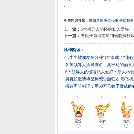
1
相关热词搜索：
奇闻异事
奇闻怪事
奇闻趣事
上一篇：
6大领导人的怪癖私人爱好：
下一篇：
男机长邀请艳星到驾驶舱狂欢
延伸阅读：
·
活生生被朋友圈各种“作”逼成了“违心
·
各国领导人酒量排名：奥巴马的酒量
·
6大领导人的怪癖私人爱好：斯大林
·
男机长邀请艳星到驾驶舱狂欢 称飞
·
极致黑暗料理：用50万只蚊子做成的
0
0
0
震惊
不解
愤怒