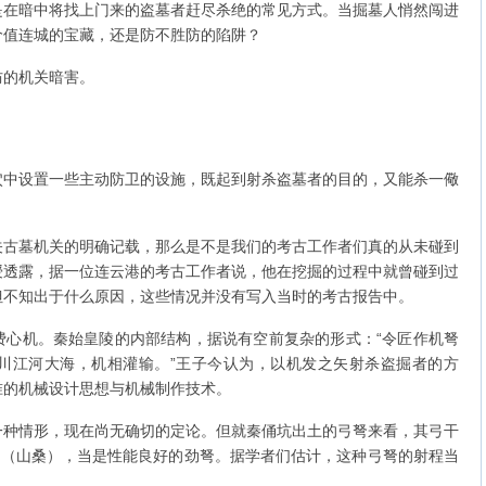
是在暗中将找上门来的盗墓者赶尽杀绝的常见方式。当掘墓人悄然闯进
价值连城的宝藏，还是防不胜防的陷阱？
防的机关暗害。
穴中设置一些主动防卫的设施，既起到射杀盗墓者的目的，又能杀一儆
关古墓机关的明确记载，那么是不是我们的考古工作者们真的从未碰到
授透露，据一位连云港的考古工作者说，他在挖掘的过程中就曾碰到过
但不知出于什么原因，这些情况并没有写入当时的考古报告中。
费心机。秦始皇陵的内部结构，据说有空前复杂的形式：“令匠作机弩
川江河大海，机相灌输。”王子今认为，以机发之矢射杀盗掘者的方
准的机械设计思想与机械制作技术。
一种情形，现在尚无确切的定论。但就秦俑坑出土的弓弩来看，其弓干
”（山桑），当是性能良好的劲弩。据学者们估计，这种弓弩的射程当