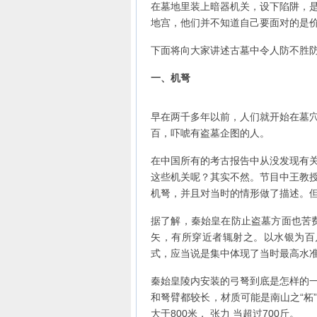
在墓地里装上暗器机关，设下陷阱，
地宫，他们并不知道自己要面对的是
下面将向大家讲述古墓中令人防不胜
一、机弩
早在两千多年以前，人们就开始在墓
百，吓唬有盗墓企图的人。
在中国所有的考古报告中从没发现有
这些机关呢？其实不然。节目中王教
机弩，并且对当时的情形做了描述。
据了解，秦始皇在防止盗墓方面也苦
矢，有所穿近者辄射之。以水银为百
式，应当说是集中体现了当时最高水
秦始皇陵内安装的弓弩到底是怎样的
和弩臂都较长，材质可能是南山之“柘
大于800米， 张力 当超过700斤。